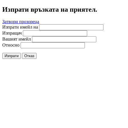
Изпрати връзката на приятел.
Затвори прозореца
Изпрати имейл на
Изпращач
Вашият имейл
Относно
Изпрати
Отказ